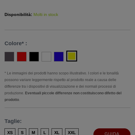
Disponibilità:
Molti in stock
Colore* :
* Le immagini dei prodotti hanno scopo illustrativo. I colori e le tonalità
possono variare leggermente rispetto al prodotto reale a causa delle
differenze tra i dispositivi di visualizzazione e dei normali processi di
produzione.
Eventuali piccole differenze non costituiscono difetto del
prodotto
.
Taglie:
XS
S
M
L
XL
XXL
GUIDA