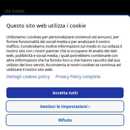
CHI SIAMO
CONTATTI
Questo sito web utilizza i cookie
RACCOLTA PUNTI
CARRELLO
Utilizziamo i cookies per personalizzare contenuti ed annunci, per
fornire funzionalità dei social media e per analizzare il nostro
LOGIN
traffico. Condividiamo inoltre informazioni sul modo in cui utilizza il
PASSWORD DIMENTICATA?
nostro sito con i nostri partner che si occupano di analisi dei dati
web, pubblicità e social media, i quali potrebbero combinarle con
altre informazioni che ha fornito loro o che hanno raccolto dal suo
utilizzo dei loro servizi. Acconsenta ai nostri cookies se continua ad
utilizzare il nostro sito web.
Dettagli cookies policy
Privacy Policy completa
Accetta tutti
Via dell'Artigianato, 1 62018 Porto Potenza Picena (MC) - PIVA
02045320435 - PEC pellegrini.mara@pec.it
Gestisci le impostazioni ›
Vendita abbigliamento
Privacy
Cookie
Termini &
Rifiuta
tecnico
Policy
Policy
Condizioni