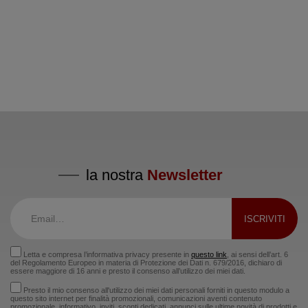
la nostra
Newsletter
Letta e compresa l’informativa privacy presente in
questo link
, ai sensi dell’art. 6
del Regolamento Europeo in materia di Protezione dei Dati n. 679/2016, dichiaro di
essere maggiore di 16 anni e presto il consenso all’utilizzo dei miei dati.
Presto il mio consenso all'utilizzo dei miei dati personali forniti in questo modulo a
questo sito internet per finalità promozionali, comunicazioni aventi contenuto
promozionale, informativo, inviti, sconti dedicati, annunci sulle ultime novità di prodotti e