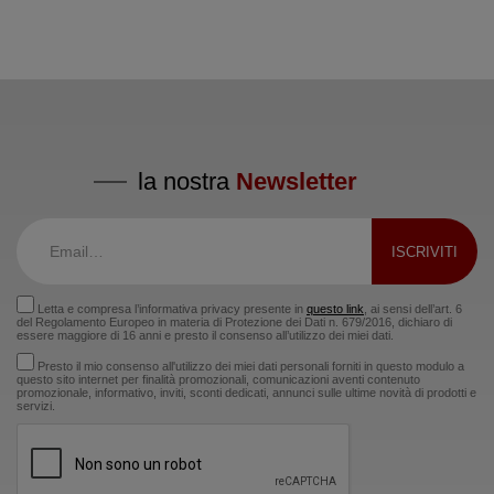
la nostra
Newsletter
Letta e compresa l’informativa privacy presente in
questo link
, ai sensi dell’art. 6
del Regolamento Europeo in materia di Protezione dei Dati n. 679/2016, dichiaro di
essere maggiore di 16 anni e presto il consenso all’utilizzo dei miei dati.
Presto il mio consenso all'utilizzo dei miei dati personali forniti in questo modulo a
questo sito internet per finalità promozionali, comunicazioni aventi contenuto
promozionale, informativo, inviti, sconti dedicati, annunci sulle ultime novità di prodotti e
servizi.